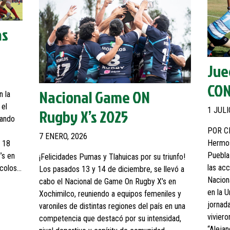
as
Jue
CO
Nacional Game ON
n la
 el
Rugby X’s 2025
1 JULI
zando
POR C
7 ENERO, 2026
Hermos
i 18
Puebla
’s en
¡Felicidades Pumas y Tlahuicas por su triunfo!
las ac
ocolos…
Los pasados 13 y 14 de diciembre, se llevó a
Nacion
cabo el Nacional de Game On Rugby X’s en
en la 
Xochimilco, reuniendo a equipos femeniles y
jornad
varoniles de distintas regiones del país en una
vivier
competencia que destacó por su intensidad,
“Aleja